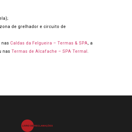
la);
ona de grelhador e circuito de
e nas
Caldas da Felgueira – Termas & SPA
, a
u nas
Termas de Alcafache – SPA Termal
.