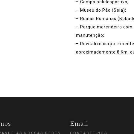
– Campo polidesportivo;
– Museu do Pão (Seia);
– Ruínas Romanas (Bobade
– Parque merendeiro com z
manutenção;
– Revitalize corpo e ment
aproximadamente 8 Km, o
-nos
Email
ANHE AS NOSSAS REDES
CONTACTE-NOS