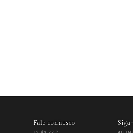
Fale connosco
Siga
19 ás 22 h
ACOMP